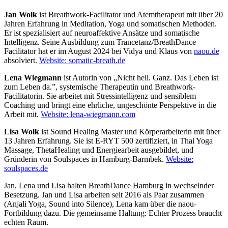
Jan Wolk
ist Breathwork-Facilitator und Atemtherapeut mit über 20
Jahren Erfahrung in Meditation, Yoga und somatischen Methoden.
Er ist spezialisiert auf neuroaffektive Ansätze und somatische
Intelligenz. Seine Ausbildung zum Trancetanz/BreathDance
Facilitator hat er im August 2024 bei Vidya und Klaus von
naou.de
absolviert.
Website: somatic-breath.de
Lena Wiegmann
ist Autorin von „Nicht heil. Ganz. Das Leben ist
zum Leben da.”, systemische Therapeutin und Breathwork-
Facilitatorin. Sie arbeitet mit Stressintelligenz und sensiblem
Coaching und bringt eine ehrliche, ungeschönte Perspektive in die
Arbeit mit.
Website: lena-wiegmann.com
Lisa Wolk
ist Sound Healing Master und Körperarbeiterin mit über
13 Jahren Erfahrung. Sie ist E-RYT 500 zertifiziert, in Thai Yoga
Massage, ThetaHealing und Energiearbeit ausgebildet, und
Gründerin von Soulspaces in Hamburg-Barmbek.
Website:
soulspaces.de
Jan, Lena und Lisa halten BreathDance Hamburg in wechselnder
Besetzung. Jan und Lisa arbeiten seit 2016 als Paar zusammen
(Anjali Yoga, Sound into Silence), Lena kam über die naou-
Fortbildung dazu. Die gemeinsame Haltung: Echter Prozess braucht
echten Raum.