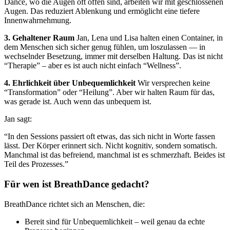
Dance, wo die Augen oft offen sind, arbeiten wir mit geschlossenen
Augen. Das reduziert Ablenkung und ermöglicht eine tiefere
Innenwahrnehmung.
3. Gehaltener Raum
Jan, Lena und Lisa halten einen Container, in
dem Menschen sich sicher genug fühlen, um loszulassen — in
wechselnder Besetzung, immer mit derselben Haltung. Das ist nicht
“Therapie” – aber es ist auch nicht einfach “Wellness”.
4. Ehrlichkeit über Unbequemlichkeit
Wir versprechen keine
“Transformation” oder “Heilung”. Aber wir halten Raum für das,
was gerade ist. Auch wenn das unbequem ist.
Jan sagt:
“In den Sessions passiert oft etwas, das sich nicht in Worte fassen
lässt. Der Körper erinnert sich. Nicht kognitiv, sondern somatisch.
Manchmal ist das befreiend, manchmal ist es schmerzhaft. Beides ist
Teil des Prozesses.”
Für wen ist BreathDance gedacht?
BreathDance richtet sich an Menschen, die:
Bereit sind für Unbequemlichkeit – weil genau da echte