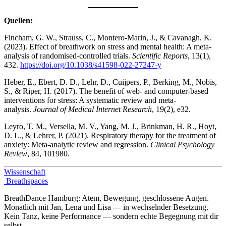
Quellen:
Fincham, G. W., Strauss, C., Montero-Marin, J., & Cavanagh, K.
(2023). Effect of breathwork on stress and mental health: A meta-
analysis of randomised-controlled trials.
Scientific Reports
, 13(1),
432.
https://doi.org/10.1038/s41598-022-27247-y
Heber, E., Ebert, D. D., Lehr, D., Cuijpers, P., Berking, M., Nobis,
S., & Riper, H. (2017). The benefit of web- and computer-based
interventions for stress: A systematic review and meta-
analysis.
Journal of Medical Internet Research
, 19(2), e32.
Leyro, T. M., Versella, M. V., Yang, M. J., Brinkman, H. R., Hoyt,
D. L., & Lehrer, P. (2021). Respiratory therapy for the treatment of
anxiety: Meta-analytic review and regression.
Clinical Psychology
Review
, 84, 101980.
Wissenschaft
Breathspaces
BreathDance Hamburg: Atem, Bewegung, geschlossene Augen.
Monatlich mit Jan, Lena und Lisa — in wechselnder Besetzung.
Kein Tanz, keine Performance — sondern echte Begegnung mit dir
selbst.