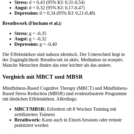
Stress:
d = 0,43 (95% KI: 0,31-0,54)
Angst:
d = 0,32 (95% KI: 0,17-0,47)
Depression:
d = 0,34 (95% KI: 0,21-0,48)
Breathwork (Fincham et al.):
Stress:
g = -0,35
Angst:
g = -0,32
Depression:
g = -0,40
Die Effektstärken sind nahezu identisch. Der Unterschied liegt in
der Zugänglichkeit: Breathwork ist aktiv, Meditation ist rezeptiv.
Manche Menschen finden das eine leichter als das andere.
Vergleich mit MBCT und MBSR
Mindfulness-Based Cognitive Therapy (MBCT) und Mindfulness-
Based Stress Reduction (MBSR) sind evidenzbasierte Programme
mit ähnlichen Effektstärken. Allerdings:
MBCT/MBSR:
Erfordern oft 8 Wochen Training mit
zertifizierten Trainern
Breathwork:
Kann auch in Einzel-Sessions oder remote
praktiziert werden