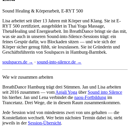
Sound Healing & Körperarbeit, E-RYT 500
Lisa arbeitet seit über 13 Jahren mit Körper und Klang. Sie ist E-
RYT 500 zertifiziert, ausgebildet in Thai Yoga Massage,
ThetaHealing und Energiearbeit. Im BreathDance bringt sie das mit,
was sie auch in unseren Sound-into-Silence-Sessions trägt: ein
feines Gespür dafür, wo Blockaden sitzen — und wie sich der
Körper sicher genug fühlt, sie loszulassen. Sie ist Gründerin und
Geschäftsführerin von Soulspaces in Hamburg-Barmbek.
soulspaces.de →
·
sound-into-silence.de →
Wie wir zusammen arbeiten
BreathDance Hamburg trägt drei Stimmen. Jan und Lisa arbeiten
seit 2016 zusammen — vom
Anjali Yoga
über
Sound into Silence
bis hierher. Jan und Lena verbindet die
naou-Fortbildung
im
Trancetanz. Drei Wege, die in diesem Raum zusammenkommen.
Jede Session wird von mindestens zwei von uns gehalten — die
Konstellation wechselt. Wer beim nächsten Termin dabei ist, steht
jeweils in der
Session-Übersicht
.