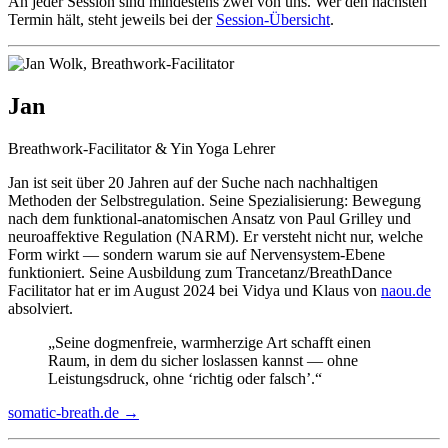
An jeder Session sind mindestens zwei von uns. Wer den nächsten
Termin hält, steht jeweils bei der
Session-Übersicht
.
Jan
Breathwork-Facilitator & Yin Yoga Lehrer
Jan ist seit über 20 Jahren auf der Suche nach nachhaltigen
Methoden der Selbstregulation. Seine Spezialisierung: Bewegung
nach dem funktional-anatomischen Ansatz von Paul Grilley und
neuroaffektive Regulation (NARM). Er versteht nicht nur, welche
Form wirkt — sondern warum sie auf Nervensystem-Ebene
funktioniert. Seine Ausbildung zum Trancetanz/BreathDance
Facilitator hat er im August 2024 bei Vidya und Klaus von
naou.de
absolviert.
„Seine dogmenfreie, warmherzige Art schafft einen
Raum, in dem du sicher loslassen kannst — ohne
Leistungsdruck, ohne ‘richtig oder falsch’.“
somatic-breath.de →