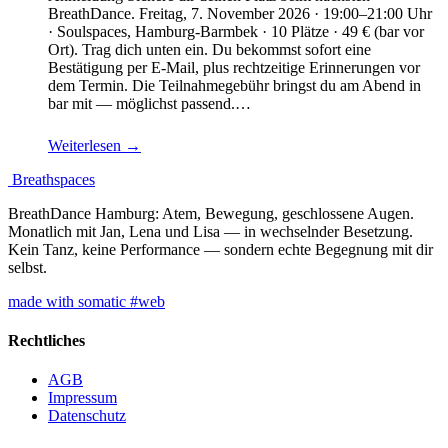
BreathDance. Freitag, 7. November 2026 · 19:00–21:00 Uhr
· Soulspaces, Hamburg-Barmbek · 10 Plätze · 49 € (bar vor
Ort). Trag dich unten ein. Du bekommst sofort eine
Bestätigung per E-Mail, plus rechtzeitige Erinnerungen vor
dem Termin. Die Teilnahmegebühr bringst du am Abend in
bar mit — möglichst passend.…
Weiterlesen →
Breathspaces
BreathDance Hamburg: Atem, Bewegung, geschlossene Augen.
Monatlich mit Jan, Lena und Lisa — in wechselnder Besetzung.
Kein Tanz, keine Performance — sondern echte Begegnung mit dir
selbst.
made with somatic #web
Rechtliches
AGB
Impressum
Datenschutz