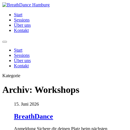
Zum
Inhalt
Start
springen
Sessions
Über uns
Kontakt
Start
Sessions
Über uns
Kontakt
Kategorie
Archiv:
Workshops
15. Juni 2026
BreathDance
Anmeldung Sichere dir deinen Platz beim nächsten